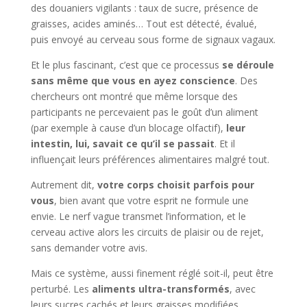
des douaniers vigilants : taux de sucre, présence de
graisses, acides aminés… Tout est détecté, évalué,
puis envoyé au cerveau sous forme de signaux vagaux.
Et le plus fascinant, c’est que ce processus
se déroule
sans même que vous en ayez conscience
. Des
chercheurs ont montré que même lorsque des
participants ne percevaient pas le goût d’un aliment
(par exemple à cause d’un blocage olfactif),
leur
intestin, lui, savait ce qu’il se passait
. Et il
influençait leurs préférences alimentaires malgré tout.
Autrement dit,
votre corps choisit parfois pour
vous
, bien avant que votre esprit ne formule une
envie. Le nerf vague transmet l’information, et le
cerveau active alors les circuits de plaisir ou de rejet,
sans demander votre avis.
Mais ce système, aussi finement réglé soit-il, peut être
perturbé. Les
aliments ultra-transformés
, avec
leurs sucres cachés et leurs graisses modifiées,