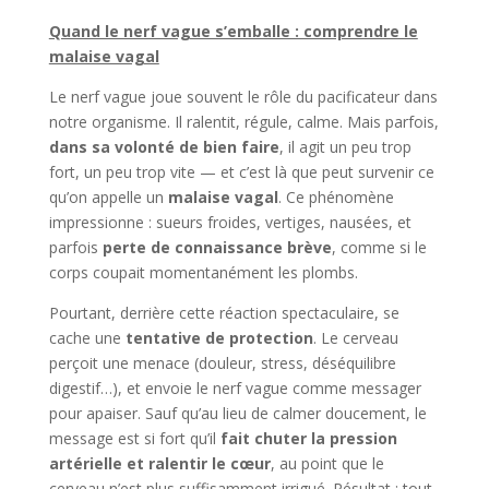
Quand le nerf vague s’emballe : comprendre le
malaise vagal
Le nerf vague joue souvent le rôle du pacificateur dans
notre organisme. Il ralentit, régule, calme. Mais parfois,
dans sa volonté de bien faire
, il agit un peu trop
fort, un peu trop vite — et c’est là que peut survenir ce
qu’on appelle un
malaise vagal
. Ce phénomène
impressionne : sueurs froides, vertiges, nausées, et
parfois
perte de connaissance brève
, comme si le
corps coupait momentanément les plombs.
Pourtant, derrière cette réaction spectaculaire, se
cache une
tentative de protection
. Le cerveau
perçoit une menace (douleur, stress, déséquilibre
digestif…), et envoie le nerf vague comme messager
pour apaiser. Sauf qu’au lieu de calmer doucement, le
message est si fort qu’il
fait chuter la pression
artérielle et ralentir le cœur
, au point que le
cerveau n’est plus suffisamment irrigué. Résultat : tout