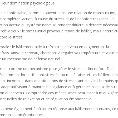
si leur domination psychologique.
on inconfortable, comme souvent dans une relation de manipulation, 
à compléter l’action, à cause du stress et de l’inconfort ressentis. Le
ation accrue du système nerveux, rendant difficile la détente nécessai
le vicieux : le stress initial provoque l’envie de bâiller, mais l’interdic
core le stress.
rale : le bâillement aide à refroidir le cerveau en augmentant la
ir frais. Ainsi, le cerveau, cherchant à réguler sa température et à dimi
me un mécanisme de défense naturel.
illement comme un mécanisme pour gérer le stress et l’inconfort. Des
équemment lorsqu’ils sont stressés ou mal à l’aise, et ces bâillements
ent incomplet dans des situations de stress, tant chez les humains q
daptatif visant à maintenir la vigilance et à gérer les niveaux de stre
ion du cerveau. Comprendre ces mécanismes peut aider à mieux gére
 naturelles de relaxation et de régulation émotionnelle.
s amène également à bâiller en réponse aux bâillements humains, ce 
ommunication émotionnelle.