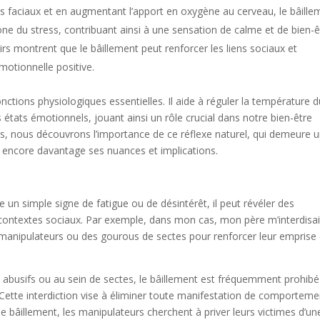
s faciaux et en augmentant l’apport en oxygène au cerveau, le bâille
one du stress, contribuant ainsi à une sensation de calme et de bien-ê
rs montrent que le bâillement peut renforcer les liens sociaux et
motionnelle positive.
fonctions physiologiques essentielles. Il aide à réguler la température 
s états émotionnels, jouant ainsi un rôle crucial dans notre bien-être
 nous découvrons l’importance de ce réflexe naturel, qui demeure 
er encore davantage ses nuances et implications.
un simple signe de fatigue ou de désintérêt, il peut révéler des
s contextes sociaux. Par exemple, dans mon cas, mon père m’interdisai
s manipulateurs ou des gourous de sectes pour renforcer leur emprise 
 abusifs ou au sein de sectes, le bâillement est fréquemment prohibé
 Cette interdiction vise à éliminer toute manifestation de comporteme
 bâillement, les manipulateurs cherchent à priver leurs victimes d’un