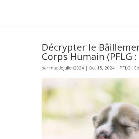
Décrypter le Bâilleme
Corps Humain (PFLG : 
par
maudejulien2024
|
Oct 15, 2024
|
PFLG : C