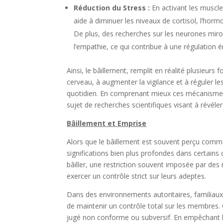
Réduction du Stress :
En activant les muscle
aide à diminuer les niveaux de cortisol, l’horm
De plus, des recherches sur les neurones miroi
l’empathie, ce qui contribue à une régulation é
Ainsi, le bâillement, remplit en réalité plusieurs 
cerveau, à augmenter la vigilance et à réguler le
quotidien. En comprenant mieux ces mécanismes,
sujet de recherches scientifiques visant à révél
Bâillement et Emprise
Alors que le bâillement est souvent perçu comme 
significations bien plus profondes dans certain
bâiller, une restriction souvent imposée par de
exercer un contrôle strict sur leurs adeptes.
Dans des environnements autoritaires, familiaux
de maintenir un contrôle total sur les membres.
jugé non conforme ou subversif. En empêchant le