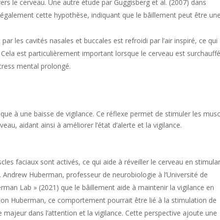
le vers le cerveau. Une autre étude par Guggisberg et al. (2007) dans
également cette hypothèse, indiquant que le bâillement peut être un
ar les cavités nasales et buccales est refroidi par l’air inspiré, ce qui
 Cela est particulièrement important lorsque le cerveau est surchauffé
tress mental prolongé.
ue à une baisse de vigilance. Ce réflexe permet de stimuler les musc
eau, aidant ainsi à améliorer l’état d’alerte et la vigilance.
cles faciaux sont activés, ce qui aide à réveiller le cerveau en stimula
ce. Andrew Huberman, professeur de neurobiologie à l’Université de
an Lab » (2021) que le bâillement aide à maintenir la vigilance en
lon Huberman, ce comportement pourrait être lié à la stimulation de
 majeur dans l’attention et la vigilance. Cette perspective ajoute une