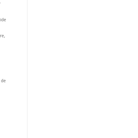
r
aide
re,
 de