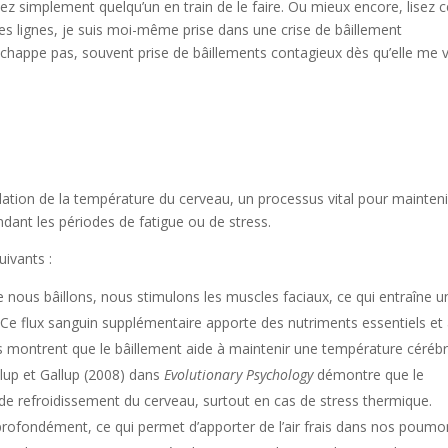
nez simplement quelqu’un en train de le faire. Ou mieux encore, lisez 
ces lignes, je suis moi-même prise dans une crise de bâillement
 échappe pas, souvent prise de bâillements contagieux dès qu’elle me v
ulation de la température du cerveau, un processus vital pour mainteni
dant les périodes de fatigue ou de stress.
ivants :
 nous bâillons, nous stimulons les muscles faciaux, ce qui entraîne u
 Ce flux sanguin supplémentaire apporte des nutriments essentiels et
es montrent que le bâillement aide à maintenir une température cérébr
llup et Gallup (2008) dans
Evolutionary Psychology
démontre que le
 refroidissement du cerveau, surtout en cas de stress thermique.
 profondément, ce qui permet d’apporter de l’air frais dans nos poumo