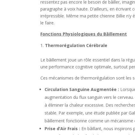
ressentez pas encore le besoin de bâiller, imagi
paragraphe à voix haute. D’ailleurs, en écrivant 
irrépressible. Même ma petite chienne Billie n’y
le faire.
Fonctions Physiologiques du Bâillement
Thermorégulation Cérébrale
Le bâillement joue un rôle essentiel dans la rég
une performance cognitive optimale, surtout pen
Ces mécanismes de thermorégulation sont les su
Circulation Sanguine Augmentée :
Lorsque
augmentation du flux sanguin vers le cerveau.
à éliminer la chaleur excessive. Des recherch
stable. Par exemple, une étude publiée par Ga
bâillement fonctionne comme un mécanisme de
Prise d’Air Frais :
En bâillant, nous inspirons