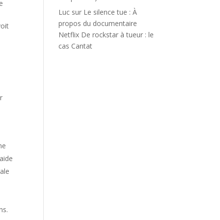
ce
Luc
sur
Le silence tue : À
propos du documentaire
oit
Netflix De rockstar à tueur : le
cas Cantat
r
ne
 aide
ale
ns.