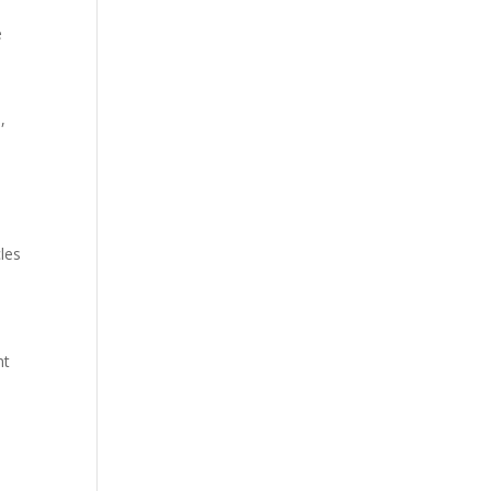
e
,
les
nt