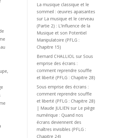
e
La musique classique et le
sommeil : œuvres apaisantes
sur
La musique et le cerveau
(Partie 2) : L’Influence de la
 de
Musique et son Potentiel
mme
Manipulatoire (PFLG :
eau
Chapitre 15)
Bernard CHALLIOL
sur
Sous
emprise des écrans :
comment reprendre souffle
oupe,
et liberté (PFLG : Chapitre 28)
Sous emprise des écrans :
ge
comment reprendre souffle
s
et liberté (PFLG : Chapitre 28)
sme
| Maude JULIEN
sur
Le piège
numérique : Quand nos
écrans deviennent des
a
maîtres invisibles (PFLG :
Chapitre 24)