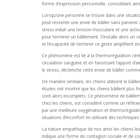
forme d’expression personnelle, consolidant ain
Lorsqu’une personne se trouve dans une situati
peut ressentir une envie de bâiller sans parvenir 
stress induit une tension musculaire et une activ
pour terminer un bâillement. S’installe alors un cerc
et l’incapacité de terminer ce geste amplifient en
Ce phénomène est lié à la thermorégulation céréb
circulation sanguine et en favorisant l’apport d’a
le stress, déclenche cette envie de bâiller com
De manière similaire, les chiens utilisent le bâ
études ont montré que les chiens bâillent plus fr
sont alors incomplets. Ce phénomène de bâillem
chez les chiens, est considéré comme un réflexe a
par une meilleure oxygénation et thermorégulat
situations d’inconfort en utilisant des techniques
La nature empathique de nos amis les chiens le
indique une forme de contagion sociale et de c