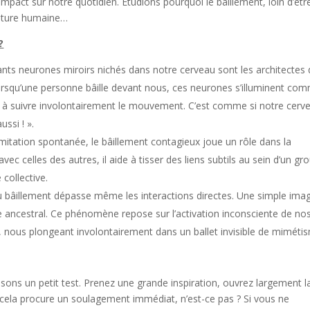
mpact sur notre quotidien. Étudions pourquoi le bâillement, loin d’êtr
nature humaine…
?
nts neurones miroirs nichés dans notre cerveau sont les architectes
 Lorsqu’une personne bâille devant nous, ces neurones s’illuminent co
ps à suivre involontairement le mouvement. C’est comme si notre cerv
ussi ! ».
mitation spontanée, le bâillement contagieux joue un rôle dans la
vec celles des autres, il aide à tisser des liens subtils au sein d’un gr
 collective.
 bâillement dépasse même les interactions directes. Une simple ima
exe ancestral. Ce phénomène repose sur l’activation inconsciente de no
, nous plongeant involontairement dans un ballet invisible de miméti
aisons un petit test. Prenez une grande inspiration, ouvrez largement l
 cela procure un soulagement immédiat, n’est-ce pas ? Si vous ne