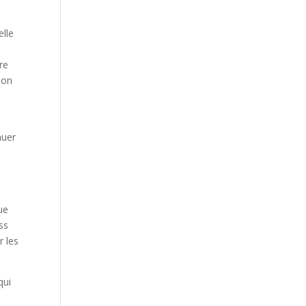
elle
re
tion
nuer
ue
ss
r les
qui