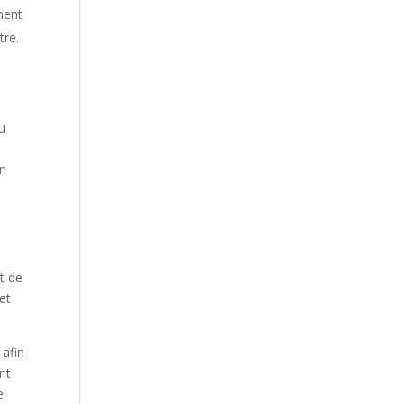
ment
tre.
du
un
t de
et
 afin
nt
e