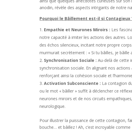
ainsi que quelques anecdotes curieuses sur son i
anodin, révèle des aspects intrigants de notre 
Pourquoi le Bâillement est-il si Contagieux 
Empathie et Neurones Miroirs :
Les fascina
notre capacité à imiter les actions des autres.
des échos silencieux, incitant notre propre cor
murmurait secrètement : « Si tu bâilles, je bâille a
Synchronisation Sociale :
Au-delà de cette i
synchronisation sociale. En alignant nos actions a
renforçant ainsi la cohésion sociale et l’harmonie
Activation Subconsciente :
La contagion du
ou le mot « bâiller » suffit à déclencher ce réfl
neurones miroirs et de nos circuits empathiques
neurologique.
Pour illustrer la puissance de cette contagion, f
bouche… et bâillez ! Ah, c’est incroyable comme