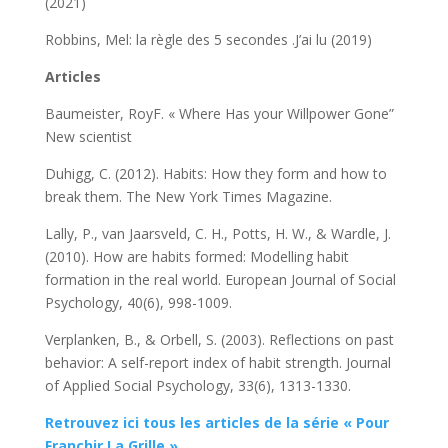
(2021)
Robbins, Mel: la règle des 5 secondes .J’ai lu (2019)
Articles
Baumeister, RoyF. « Where Has your Willpower Gone”
New scientist
Duhigg, C. (2012). Habits: How they form and how to
break them. The New York Times Magazine.
Lally, P., van Jaarsveld, C. H., Potts, H. W., & Wardle, J.
(2010). How are habits formed: Modelling habit
formation in the real world. European Journal of Social
Psychology, 40(6), 998-1009.
Verplanken, B., & Orbell, S. (2003). Reflections on past
behavior: A self-report index of habit strength. Journal
of Applied Social Psychology, 33(6), 1313-1330.
Retrouvez ici tous les articles de la série « Pour
Franchir La Grille »