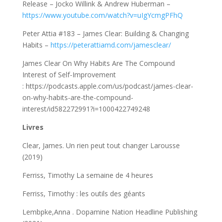
Release – Jocko Willink & Andrew Huberman –
https://www.youtube.com/watch?v=uIgYcmgPFhQ
Peter Attia #183 – James Clear: Building & Changing
Habits –
https://peterattiamd.com/jamesclear/
James Clear On Why Habits Are The Compound
Interest of Self-Improvement
: https://podcasts.apple.com/us/podcast/james-clear-
on-why-habits-are-the-compound-
interest/id582272991?i=1000422749248
Livres
Clear, James. Un rien peut tout changer Larousse
(2019)
Ferriss, Timothy La semaine de 4 heures
Ferriss, Timothy : les outils des géants
Lembpke,Anna . Dopamine Nation Headline Publishing