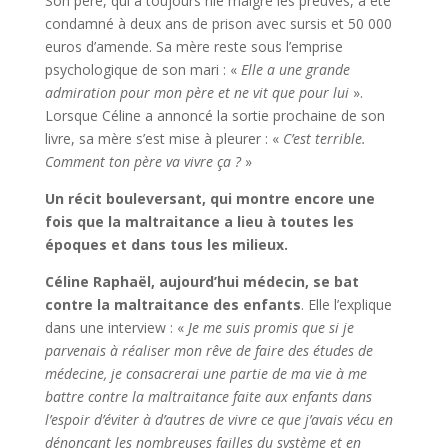
Son père, qui a toujours nié malgré les preuves, a été
condamné à deux ans de prison avec sursis et 50 000
euros d’amende. Sa mère reste sous l’emprise
psychologique de son mari : «
Elle a une grande
admiration pour mon père et ne vit que pour lui
».
Lorsque Céline a annoncé la sortie prochaine de son
livre, sa mère s’est mise à pleurer : «
C’est terrible.
Comment ton père va vivre ça ?
»
Un récit bouleversant, qui montre encore une
fois que la maltraitance a lieu à toutes les
époques et dans tous les milieux.
Céline Raphaël, aujourd’hui médecin, se bat
contre la maltraitance des enfants
. Elle l’explique
dans une interview : «
Je me suis promis que si je
parvenais à réaliser mon rêve de faire des études de
médecine, je consacrerai une partie de ma vie à me
battre contre la maltraitance faite aux enfants dans
l’espoir d’éviter à d’autres de vivre ce que j’avais vécu en
dénonçant les nombreuses failles du système et en