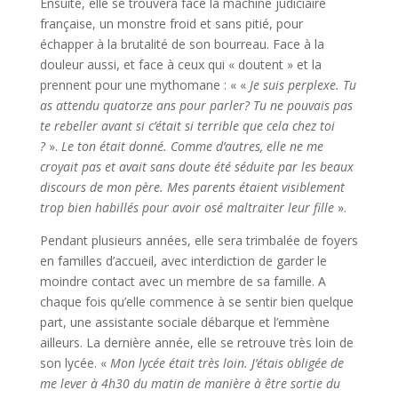
Ensuite, elle se trouvera face la machine judiciaire
française, un monstre froid et sans pitié, pour
échapper à la brutalité de son bourreau. Face à la
douleur aussi, et face à ceux qui « doutent » et la
prennent pour une mythomane : « «
Je suis perplexe. Tu
as attendu quatorze ans pour parler? Tu ne pouvais pas
te rebeller avant si c’était si terrible que cela chez toi
?
».
Le ton était donné. Comme d’autres, elle ne me
croyait pas et avait sans doute été séduite par les beaux
discours de mon père. Mes parents étaient visiblement
trop bien habillés pour avoir osé maltraiter leur fille
».
Pendant plusieurs années, elle sera trimbalée de foyers
en familles d’accueil, avec interdiction de garder le
moindre contact avec un membre de sa famille. A
chaque fois qu’elle commence à se sentir bien quelque
part, une assistante sociale débarque et l’emmène
ailleurs. La dernière année, elle se retrouve très loin de
son lycée. «
Mon lycée était très loin. J’étais obligée de
me lever à 4h30 du matin de manière à être sortie du