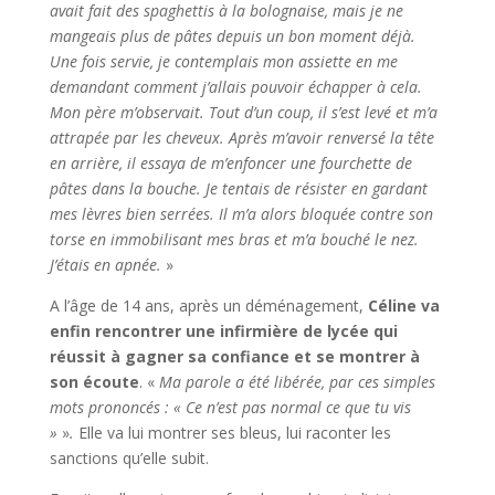
avait fait des spaghettis à la bolognaise, mais je ne
mangeais plus de pâtes depuis un bon moment déjà.
Une fois servie, je contemplais mon assiette en me
demandant comment j’allais pouvoir échapper à cela.
Mon père m’observait. Tout d’un coup, il s’est levé et m’a
attrapée par les cheveux. Après m’avoir renversé la tête
en arrière, il essaya de m’enfoncer une fourchette de
pâtes dans la bouche. Je tentais de résister en gardant
mes lèvres bien serrées. Il m’a alors bloquée contre son
torse en immobilisant mes bras et m’a bouché le nez.
J’étais en apnée.
»
A l’âge de 14 ans, après un déménagement,
Céline va
enfin rencontrer une infirmière de lycée qui
réussit à gagner sa confiance et se montrer à
son écoute
. «
Ma parole a été libérée, par ces simples
mots prononcés : « Ce n’est pas normal ce que tu vis
»
»
.
Elle va lui montrer ses bleus, lui raconter les
sanctions qu’elle subit.