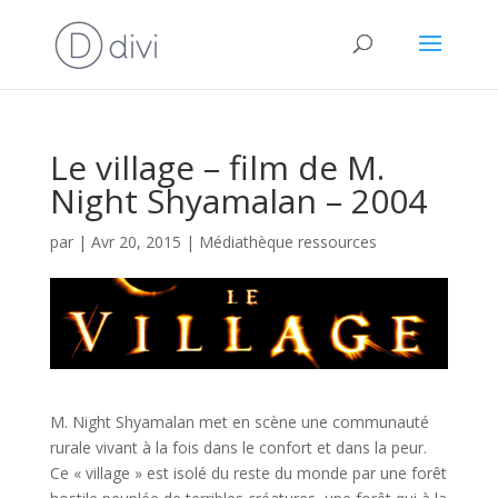
Le village – film de M.
Night Shyamalan – 2004
par
|
Avr 20, 2015
|
Médiathèque ressources
M. Night Shyamalan met en scène une communauté
rurale vivant à la fois dans le confort et dans la peur.
Ce « village » est isolé du reste du monde par une forêt